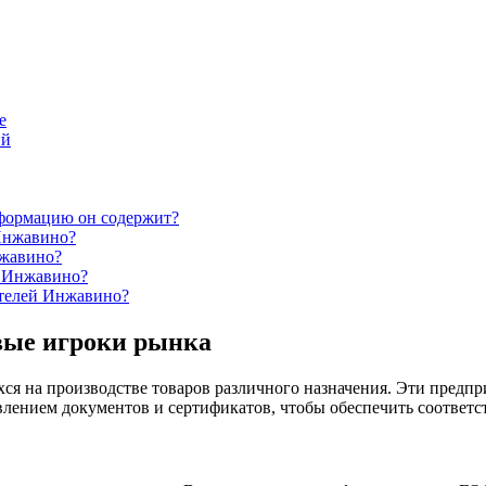
е
ий
нформацию он содержит?
 Инжавино?
нжавино?
с Инжавино?
ителей Инжавино?
вые игроки рынка
я на производстве товаров различного назначения. Эти предпри
влением документов и сертификатов, чтобы обеспечить соответ