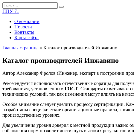
Перейти
Search
к
for:
ППУ-71
содержанию
О компании
Новости
Контакты
Карта сайта
Главная страница
»
Каталог производителей Инжавино
Каталог производителей Инжавино
Автор
Александр Фролов (Инженер, эксперт в построении про
Рекомендуется использовать отечественные образцы для полу
требованиям, установленным
ГОСТ
. Стандарты охватывают св
технических условий, так как изменения могут влиять на качес
Особое внимание следует уделить процессу сертификации. Каж
разработаны специфические организационные правила, касающи
производственных уровнях.
Для увеличения уровня доверия к местной продукции важно оз
соблюдения норм позволит достигнуть высоких результатов и 