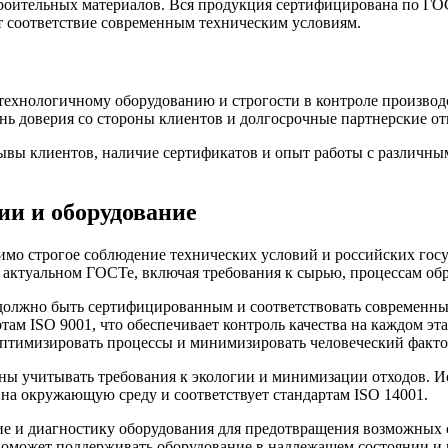
оительных материалов. Вся продукция сертифицирована по ГОСТ 
т соответствие современным техническим условиям.
технологичному оборудованию и строгости в контроле производ
нь доверия со стороны клиентов и долгосрочные партнерские о
ывы клиентов, наличие сертификатов и опыт работы с различны
ии и оборудование
димо строгое соблюдение технических условий и российских го
актуальном ГОСТе, включая требования к сырью, процессам об
должно быть сертифицированным и соответствовать современны
там ISO 9001, что обеспечивает контроль качества на каждом э
оптимизировать процессы и минимизировать человеческий факто
ны учитывать требования к экологии и минимизации отходов. 
 на окружающую среду и соответствует стандартам ISO 14001.
ие и диагностику оборудования для предотвращения возможных 
 поможет поддерживать оборудование в надлежащем состоянии и