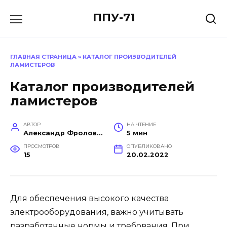
Перейти
ППУ-71
к
содержанию
ГЛАВНАЯ СТРАНИЦА
»
КАТАЛОГ ПРОИЗВОДИТЕЛЕЙ
ЛАМИСТЕРОВ
Каталог производителей
ламистеров
АВТОР
НА ЧТЕНИЕ
Александр Фролов (Инженер, эксперт в построении производств)
5 мин
ПРОСМОТРОВ
ОПУБЛИКОВАНО
15
20.02.2022
Для обеспечения высокого качества
электрооборудования, важно учитывать
разработанные нормы и требования. При