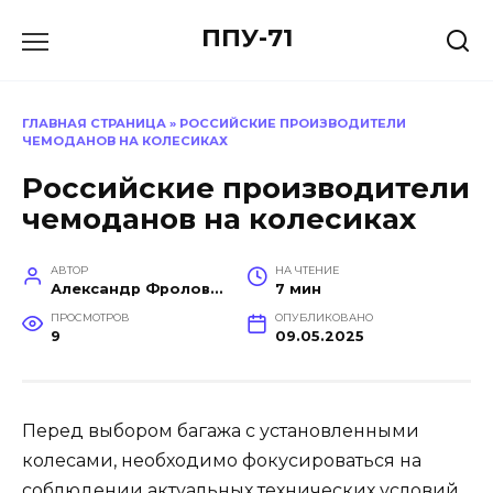
Перейти
ППУ-71
к
содержанию
ГЛАВНАЯ СТРАНИЦА
»
РОССИЙСКИЕ ПРОИЗВОДИТЕЛИ
ЧЕМОДАНОВ НА КОЛЕСИКАХ
Российские производители
чемоданов на колесиках
АВТОР
НА ЧТЕНИЕ
Александр Фролов (Инженер, эксперт в построении производств)
7 мин
ПРОСМОТРОВ
ОПУБЛИКОВАНО
9
09.05.2025
Перед выбором багажа с установленными
колесами, необходимо фокусироваться на
соблюдении актуальных технических условий