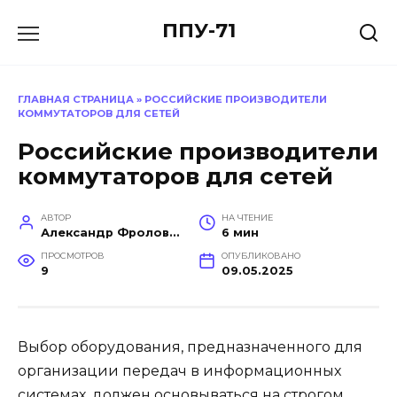
Перейти
ППУ-71
к
содержанию
ГЛАВНАЯ СТРАНИЦА
»
РОССИЙСКИЕ ПРОИЗВОДИТЕЛИ
КОММУТАТОРОВ ДЛЯ СЕТЕЙ
Российские производители
коммутаторов для сетей
АВТОР
НА ЧТЕНИЕ
Александр Фролов (Инженер, эксперт в построении производств)
6 мин
ПРОСМОТРОВ
ОПУБЛИКОВАНО
9
09.05.2025
Выбор оборудования, предназначенного для
организации передач в информационных
системах, должен основываться на строгом