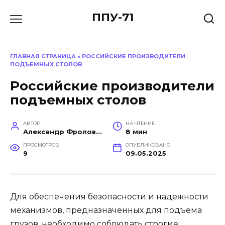
Перейти
ППУ-71
к
содержанию
ГЛАВНАЯ СТРАНИЦА
»
РОССИЙСКИЕ ПРОИЗВОДИТЕЛИ
ПОДЪЕМНЫХ СТОЛОВ
Российские производители
подъемных столов
АВТОР
НА ЧТЕНИЕ
Александр Фролов (Инженер, эксперт в построении производств)
8 мин
ПРОСМОТРОВ
ОПУБЛИКОВАНО
9
09.05.2025
Для обеспечения безопасности и надежности
механизмов, предназначенных для подъема
грузов, необходимо соблюдать строгие