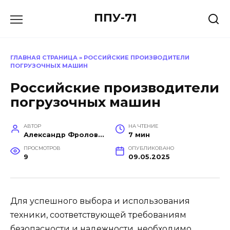
Перейти
ППУ-71
к
содержанию
ГЛАВНАЯ СТРАНИЦА
»
РОССИЙСКИЕ ПРОИЗВОДИТЕЛИ
ПОГРУЗОЧНЫХ МАШИН
Российские производители
погрузочных машин
АВТОР
НА ЧТЕНИЕ
Александр Фролов (Инженер, эксперт в построении производств)
7 мин
ПРОСМОТРОВ
ОПУБЛИКОВАНО
9
09.05.2025
Для успешного выбора и использования
техники, соответствующей требованиям
безопасности и надежности, необходимо