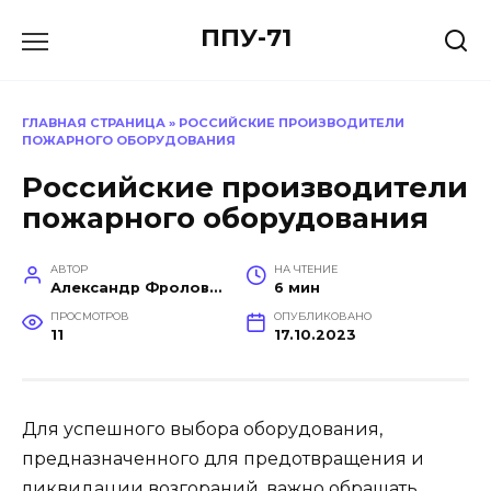
Перейти
ППУ-71
к
содержанию
ГЛАВНАЯ СТРАНИЦА
»
РОССИЙСКИЕ ПРОИЗВОДИТЕЛИ
ПОЖАРНОГО ОБОРУДОВАНИЯ
Российские производители
пожарного оборудования
АВТОР
НА ЧТЕНИЕ
Александр Фролов (Инженер, эксперт в построении производств)
6 мин
ПРОСМОТРОВ
ОПУБЛИКОВАНО
11
17.10.2023
Для успешного выбора оборудования,
предназначенного для предотвращения и
ликвидации возгораний, важно обращать