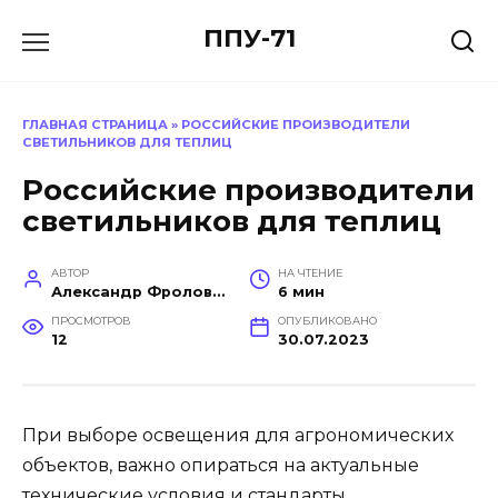
Перейти
ППУ-71
к
содержанию
ГЛАВНАЯ СТРАНИЦА
»
РОССИЙСКИЕ ПРОИЗВОДИТЕЛИ
СВЕТИЛЬНИКОВ ДЛЯ ТЕПЛИЦ
Российские производители
светильников для теплиц
АВТОР
НА ЧТЕНИЕ
Александр Фролов (Инженер, эксперт в построении производств)
6 мин
ПРОСМОТРОВ
ОПУБЛИКОВАНО
12
30.07.2023
При выборе освещения для агрономических
объектов, важно опираться на актуальные
технические условия и стандарты.