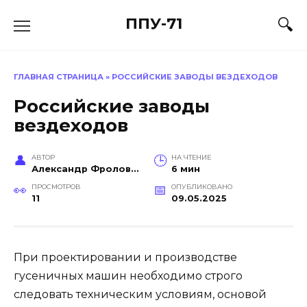
Перейти
ППУ-71
к
содержанию
ГЛАВНАЯ СТРАНИЦА
»
РОССИЙСКИЕ ЗАВОДЫ ВЕЗДЕХОДОВ
Российские заводы
вездеходов
АВТОР
НА ЧТЕНИЕ
Александр Фролов (Инженер, эксперт в построении производств)
6 мин
ПРОСМОТРОВ
ОПУБЛИКОВАНО
11
09.05.2025
При проектировании и производстве
гусеничных машин необходимо строго
следовать техническим условиям, основой