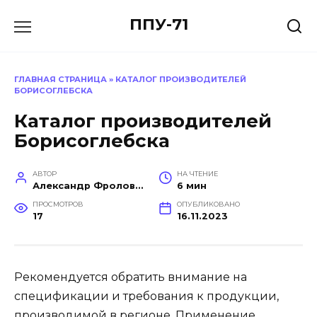
Перейти
ППУ-71
к
содержанию
ГЛАВНАЯ СТРАНИЦА
»
КАТАЛОГ ПРОИЗВОДИТЕЛЕЙ
БОРИСОГЛЕБСКА
Каталог производителей
Борисоглебска
АВТОР
НА ЧТЕНИЕ
Александр Фролов (Инженер, эксперт в построении производств)
6 мин
ПРОСМОТРОВ
ОПУБЛИКОВАНО
17
16.11.2023
Рекомендуется обратить внимание на
спецификации и требования к продукции,
производимой в регионе. Применение