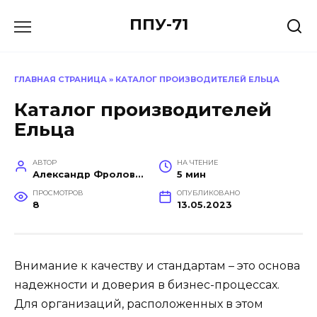
Перейти
ППУ-71
к
содержанию
ГЛАВНАЯ СТРАНИЦА
»
КАТАЛОГ ПРОИЗВОДИТЕЛЕЙ ЕЛЬЦА
Каталог производителей
Ельца
АВТОР
НА ЧТЕНИЕ
Александр Фролов (Инженер, эксперт в построении производств)
5 мин
ПРОСМОТРОВ
ОПУБЛИКОВАНО
8
13.05.2023
Внимание к качеству и стандартам – это основа
надежности и доверия в бизнес-процессах.
Для организаций, расположенных в этом