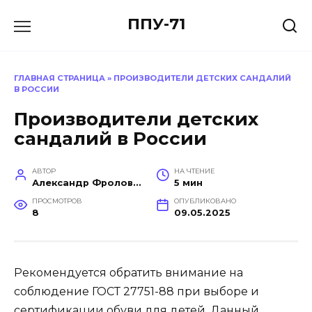
Перейти
ППУ-71
к
содержанию
ГЛАВНАЯ СТРАНИЦА
»
ПРОИЗВОДИТЕЛИ ДЕТСКИХ САНДАЛИЙ
В РОССИИ
Производители детских
сандалий в России
АВТОР
НА ЧТЕНИЕ
Александр Фролов (Инженер, эксперт в построении производств)
5 мин
ПРОСМОТРОВ
ОПУБЛИКОВАНО
8
09.05.2025
Рекомендуется обратить внимание на
соблюдение ГОСТ 27751-88 при выборе и
сертификации обуви для детей. Данный