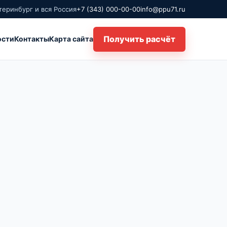
теринбург и вся Россия
+7 (343) 000-00-00
info@ppu71.ru
Получить расчёт
ости
Контакты
Карта сайта