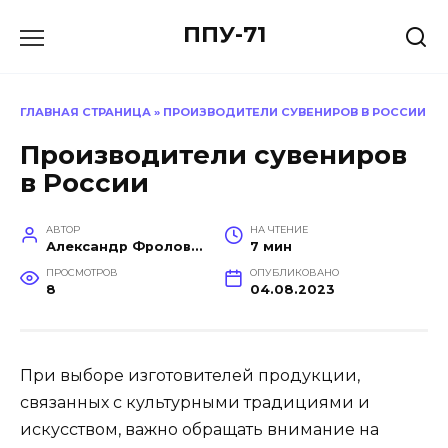
Перейти
ППУ-71
к
содержанию
ГЛАВНАЯ СТРАНИЦА
»
ПРОИЗВОДИТЕЛИ СУВЕНИРОВ В РОССИИ
Производители сувениров
в России
АВТОР
НА ЧТЕНИЕ
Александр Фролов (Инженер, эксперт в построении производств)
7 мин
ПРОСМОТРОВ
ОПУБЛИКОВАНО
8
04.08.2023
При выборе изготовителей продукции,
связанных с культурными традициями и
искусством, важно обращать внимание на