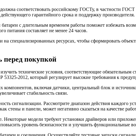
 должна соответствовать российскому ГОСТу, в частности ГОСТ 
 действующего гарантийного срока и поддержку производителя.
й батареи с длительным временем работы поможет избежать воз
го питания составляет не менее 24 часов.
ми на специализированных ресурсах, чтобы сформировать объек
ь перед покупкой
изучить технические условия, соответствующие обязательным с
 Р 53325-2012, который регулирует высокие требования к пред
х компонентов, включая датчики, центральный блок и источник
увеличивает стабильность связи.
ность сигнализации. Рассмотрите диапазон действия каждого уст
ак стены и панели, может негативно сказаться на качестве рабо
е. Некоторые модели требуют установки драйверов или приложе
т повысить уровень безопасности и улучшить функциональные в
 батареи и соединения. Осуществляйте тестовые запуски сигна