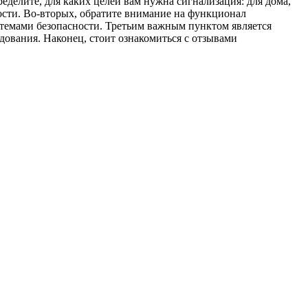
делите, для каких целей вам нужна сигнализация: для дома,
ости. Во-вторых, обратите внимание на функционал
стемами безопасности. Третьим важным пунктом является
ования. Наконец, стоит ознакомиться с отзывами