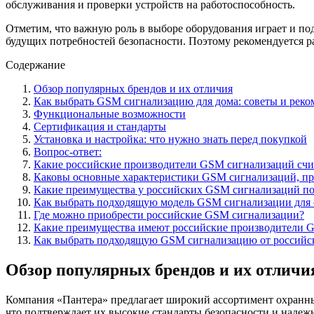
обслуживания и проверки устройств на работоспособность.
Отметим, что важную роль в выборе оборудования играет и по
будущих потребностей безопасности. Поэтому рекомендуется 
Содержание
Обзор популярных брендов и их отличия
Как выбрать GSM сигнализацию для дома: советы и рек
Функциональные возможности
Сертификация и стандарты
Установка и настройка: что нужно знать перед покупкой
Вопрос-ответ:
Какие российские производители GSM сигнализаций счи
Каковы основные характеристики GSM сигнализаций, п
Какие преимущества у российских GSM сигнализаций по
Как выбрать подходящую модель GSM сигнализации для 
Где можно приобрести российские GSM сигнализации?
Какие преимущества имеют российские производители 
Как выбрать подходящую GSM сигнализацию от российс
Обзор популярных брендов и их отличи
Компания «Пантера» предлагает широкий ассортимент охранны
что подтверждает их высокие стандарты безопасности и надеж