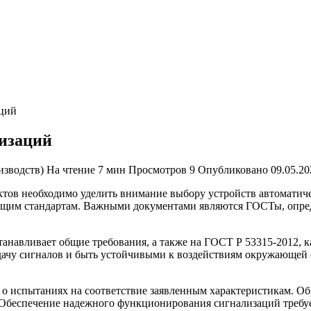
аций
изаций
изводств)
На чтение
7 мин
Просмотров
9
Опубликовано
09.05.20
ктов необходимо уделить внимание выбору устройств автоматич
ющим стандартам. Важными документами являются ГОСТы, опре
танавливает общие требования, а также на ГОСТ Р 53315-2012,
чу сигналов и быть устойчивыми к воздействиям окружающей ср
о испытаниях на соответствие заявленным характеристикам. Об
 Обеспечение надежного функционирования сигнализаций требует