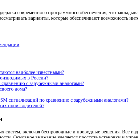
ддержка современного программного обеспечения, что закладыв
рассматривать варианты, которые обеспечивают возможность ин
омендации
таются наиболее известными?
роизводимых в России?
 сравнению с зарубежными аналогами?
своего дома?
GSM сигнализаций по сравнению с зарубежными аналогами?
ких производителей?
я
х систем, включая беспроводные и проводные решения. Все изд
ности. Основное внимание уделяется простоте установки и упра