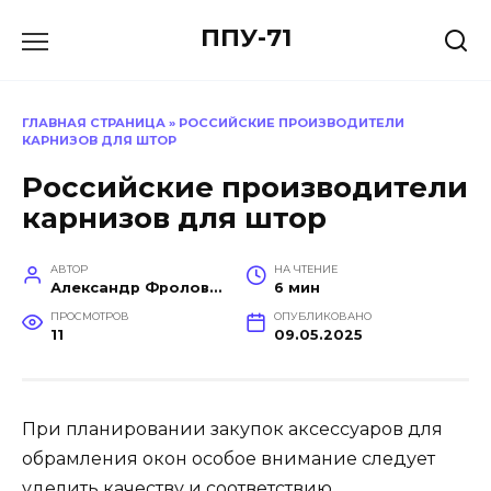
Перейти
ППУ-71
к
содержанию
ГЛАВНАЯ СТРАНИЦА
»
РОССИЙСКИЕ ПРОИЗВОДИТЕЛИ
КАРНИЗОВ ДЛЯ ШТОР
Российские производители
карнизов для штор
АВТОР
НА ЧТЕНИЕ
Александр Фролов (Инженер, эксперт в построении производств)
6 мин
ПРОСМОТРОВ
ОПУБЛИКОВАНО
11
09.05.2025
При планировании закупок аксессуаров для
обрамления окон особое внимание следует
уделить качеству и соответствию