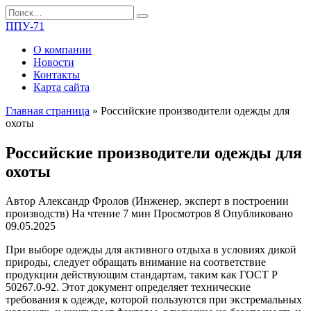
Перейти
Search
к
for:
ППУ-71
содержанию
О компании
Новости
Контакты
Карта сайта
Главная страница
»
Российские производители одежды для
охоты
Российские производители одежды для
охоты
Автор
Александр Фролов (Инженер, эксперт в построении
производств)
На чтение
7 мин
Просмотров
8
Опубликовано
09.05.2025
При выборе одежды для активного отдыха в условиях дикой
природы, следует обращать внимание на соответствие
продукции действующим стандартам, таким как ГОСТ Р
50267.0-92. Этот документ определяет технические
требования к одежде, которой пользуются при экстремальных