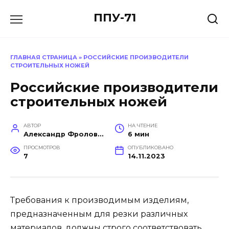
Перейти
ППУ-71
к
содержанию
ГЛАВНАЯ СТРАНИЦА
»
РОССИЙСКИЕ ПРОИЗВОДИТЕЛИ
СТРОИТЕЛЬНЫХ НОЖЕЙ
Российские производители
строительных ножей
АВТОР
НА ЧТЕНИЕ
Александр Фролов (Инженер, эксперт в построении производств)
6 мин
ПРОСМОТРОВ
ОПУБЛИКОВАНО
7
14.11.2023
Требования к производимым изделиям,
предназначенным для резки различных
материалов, должны строго соответствовать