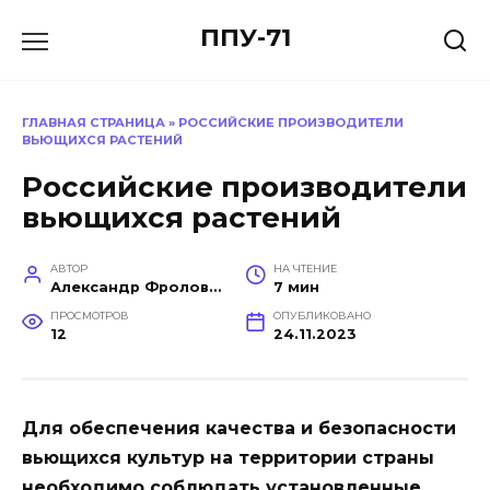
Перейти
ППУ-71
к
содержанию
ГЛАВНАЯ СТРАНИЦА
»
РОССИЙСКИЕ ПРОИЗВОДИТЕЛИ
ВЬЮЩИХСЯ РАСТЕНИЙ
Российские производители
вьющихся растений
АВТОР
НА ЧТЕНИЕ
Александр Фролов (Инженер, эксперт в построении производств)
7 мин
ПРОСМОТРОВ
ОПУБЛИКОВАНО
12
24.11.2023
Для обеспечения качества и безопасности
вьющихся культур на территории страны
необходимо соблюдать установленные