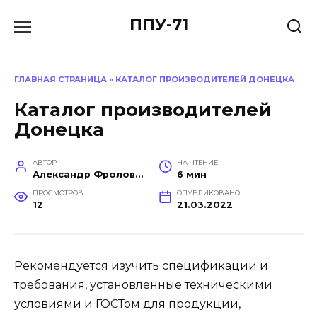
Перейти
ППУ-71
к
содержанию
ГЛАВНАЯ СТРАНИЦА
»
КАТАЛОГ ПРОИЗВОДИТЕЛЕЙ ДОНЕЦКА
Каталог производителей
Донецка
АВТОР
НА ЧТЕНИЕ
Александр Фролов (Инженер, эксперт в построении производств)
6 мин
ПРОСМОТРОВ
ОПУБЛИКОВАНО
12
21.03.2022
Рекомендуется изучить спецификации и
требования, установленные техническими
условиями и ГОСТом для продукции,