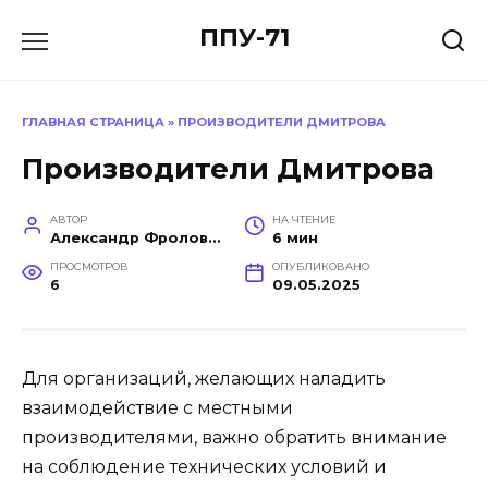
Перейти
ППУ-71
к
содержанию
ГЛАВНАЯ СТРАНИЦА
»
ПРОИЗВОДИТЕЛИ ДМИТРОВА
Производители Дмитрова
АВТОР
НА ЧТЕНИЕ
Александр Фролов (Инженер, эксперт в построении производств)
6 мин
ПРОСМОТРОВ
ОПУБЛИКОВАНО
6
09.05.2025
Для организаций, желающих наладить
взаимодействие с местными
производителями, важно обратить внимание
на соблюдение технических условий и